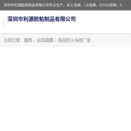
深圳市利源胶粘制品有限公司专业生产，井上泡棉，CR泡棉，EPDM泡棉，PORON泡棉厚度剖切，公差正负0.1mm，硅胶条，脚垫，异形一次成型，雕刻EVA海绵；包装材料:精密仪器、医疗器具、运输时缓冲、防震材料。建筑:住房装潢材料、房屋门窗密封；轻便、强韧性：轻便并且具有较强的韧性，良好的耐油性与耐溶剂性。隔热性：导热性低具有优越的保温性，具有的回弹性。
深圳市利源胶粘制品有限公司
当前位置：
首页
>
公司动态
> 南昌防火海绵厂家