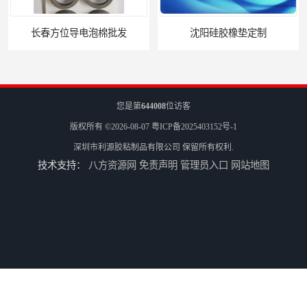
长春方位导电泡棉批发
沈阳硅胶橡垫定制
您是第
644008
位访客
版权所有 ©2026-08-07
粤ICP备2025403152号-1
深圳市利源胶粘制品有限公司
保留所有权利.
技术支持：
八方资源网
免责声明
管理员入口
网站地图
银川亮面液态发泡硅胶垫片定制
贵阳硅胶垫片厂家