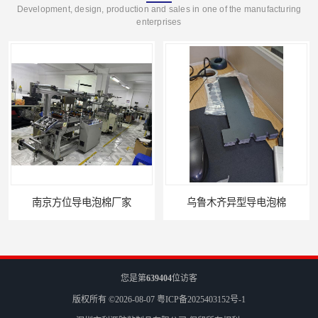
Development, design, production and sales in one of the manufacturing
enterprises
泡棉厂家
乌鲁木齐异型导电泡棉
您是第
639404
位访客
版权所有 ©2026-08-07
粤ICP备2025403152号-1