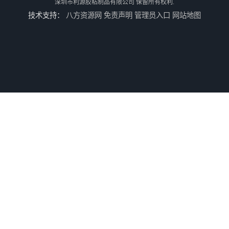
深圳市利源胶粘制品有限公司
保留所有权利.
技术支持：
八方资源网
免责声明
管理员入口
网站地图
长春方位导电泡棉批发
沈阳硅胶橡垫定制
银川亮面液态发泡硅胶垫片定制
贵阳硅胶垫片厂家