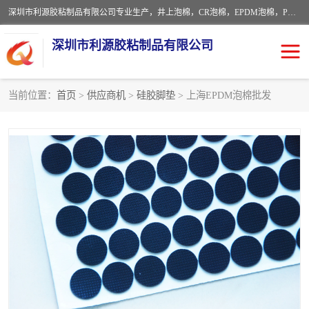
深圳市利源胶粘制品有限公司专业生产，井上泡棉，CR泡棉，EPDM泡棉，PORON泡棉厚度剖切，公差正负0.1mm，硅胶条，脚垫，异形一次成型，雕刻EVA海绵；包装材料:精密仪器、医疗器具、运输时缓冲、防震材料。建筑:住房装潢材料、房屋门窗密封；轻便、强韧性：轻便并且具有较强的韧性，良好的耐油性与耐溶剂性。隔热性：导热性低具有优越的保温性，具有的回弹性。
深圳市利源胶粘制品有限公司
当前位置：
首页
>
供应商机
>
硅胶脚垫
> 上海EPDM泡棉批发
CR橡胶
EPDM泡棉
PORON泡棉
防火海绵
EVA珍珠棉异形
硅胶脚垫
佛橡胶泡棉