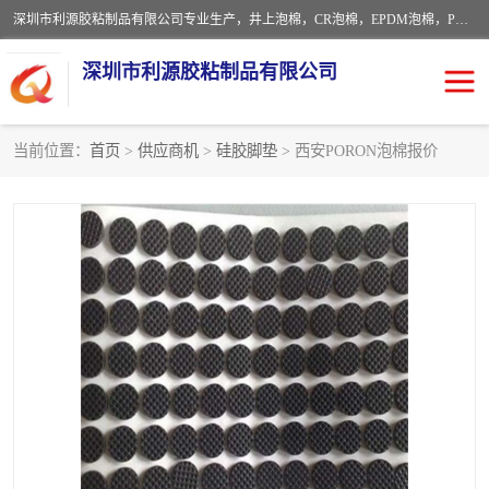
深圳市利源胶粘制品有限公司专业生产，井上泡棉，CR泡棉，EPDM泡棉，PORON泡棉厚度剖切，公差正负0.1mm，硅胶条，脚垫，异形一次成型，雕刻EVA海绵；包装材料:精密仪器、医疗器具、运输时缓冲、防震材料。建筑:住房装潢材料、房屋门窗密封；轻便、强韧性：轻便并且具有较强的韧性，良好的耐油性与耐溶剂性。隔热性：导热性低具有优越的保温性，具有的回弹性。
深圳市利源胶粘制品有限公司
当前位置：
首页
>
供应商机
>
硅胶脚垫
> 西安PORON泡棉报价
CR橡胶
EPDM泡棉
PORON泡棉
防火海绵
EVA珍珠棉异形
硅胶脚垫
佛橡胶泡棉