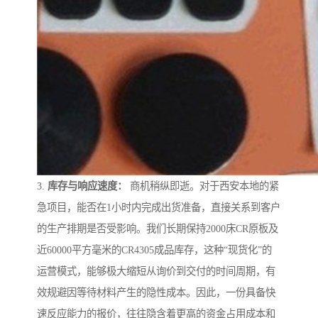
3.
库存与响应速度：
商机稍纵即逝。对于西安本地的紧
急项目，能否在1小时内完成出货准备，直接关系到客户
的生产排期是否受影响。我们长期保持2000床CR原板及
近60000平方毫米的CR4305成品库存，这种“现货化”的
运营模式，能够极大缩短从询价到交付的时间周期，有
效规避因等待材料产生的隐性成本。因此，一份具备快
速反应能力的报价，往往隐含着更高的资金占用成本和