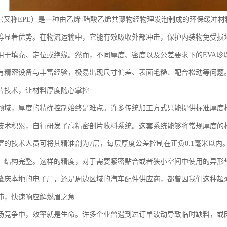
棉（又称EPE）是一种由乙烯-醋酸乙烯共聚物经物理发泡制成的环保缓冲
等显著优势。在物流运输中，它能有效吸收外部冲击，保护内装物免受损
用于填充、定位或绝缘。然而，不同厚度、密度以及公差要求下的EVA珍
有精密设备与丰富经验，极易出现尺寸偏差、表面毛糙、配合松动等问题
片技术，让材料厚度随心掌控
领域，厚度的精确控制始终是难点。许多传统加工方式只能提供标准厚度
技术积累，自行研发了高精密剖片收料系统。这套系统能够将常规厚度的
富的技术人员可将其精准剖为7层，每层厚度公差控制在正负0.1毫米以内
、结构完整。这样的精度，对于需要紧密贴合或者狭小空间中使用的异形
肇庆本地的电子厂，还是周边区域的汽车配件供应商，都曾因我们这种超
沛，快速响应解燃眉之急
场竞争中，效率就是生命。许多企业曾遇到过订单波动导致临时缺料，或