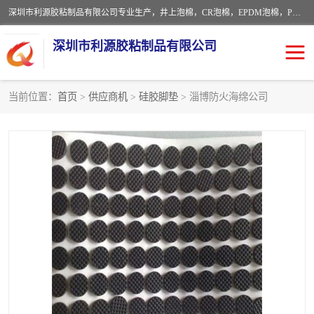
深圳市利源胶粘制品有限公司专业生产，井上泡棉，CR泡棉，EPDM泡棉，PORON泡棉厚度剖切，公差正负0.1mm，硅胶条，脚垫，异形一次成型，雕刻EVA海绵；包装材料:精密仪器、医疗器具、运输时缓冲、防震材料。建筑:住房装潢材料、房屋门窗密封；轻便、强韧性：轻便并且具有较强的韧性，良好的耐油性与耐溶剂性。隔热性：导热性低具有优越的保温性，具有的回弹性。
深圳市利源胶粘制品有限公司
当前位置：
首页
>
供应商机
>
硅胶脚垫
> 淄博防火海绵公司
CR橡胶
EPDM泡棉
PORON泡棉
防火海绵
EVA珍珠棉异形
硅胶脚垫
佛橡胶泡棉