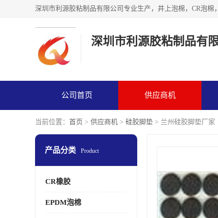
深圳市利源胶粘制品有
公司首页
供应商机
当前位置：
首页
>
供应商机
>
硅胶脚垫
> 兰州硅胶脚垫厂家
产品分类
Product
CR橡胶
EPDM泡棉