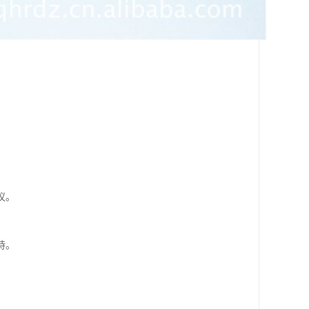
议。
持。