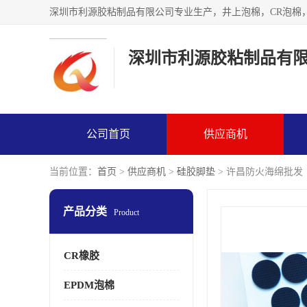
深圳市利源胶粘制品有
公司首页
供应商机
当前位置：
首页
>
供应商机
>
硅胶脚垫
> 许昌防火海绵批发
产品分类
Product
CR橡胶
EPDM泡棉