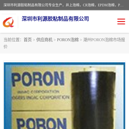
深圳市利源胶粘制品有限公司专业生产，井上泡棉，CR泡棉，EPDM泡棉，PORON泡棉厚度剖切，公差正负0.1mm，硅胶条，脚垫，异形一次成型，雕刻EVA海绵；包装材料:精密仪器、医疗器具、运输时缓冲、防震材料。建筑:住房装潢材料、房屋门窗密封；轻便、强韧性：轻便并且具有较强的韧性，良好的耐油性与耐溶剂性。隔热性：导热性低具有优越的保温性，具有的回弹性。
深圳市利源胶粘制品有限公司
当前位置：
首页
>
供应商机
>
PORON泡棉
> 潮州PORON泡棉市场报
价
CR橡胶
EPDM泡棉
PORON泡棉
防火海绵
EVA珍珠棉异形
硅胶脚垫
佛橡胶泡棉