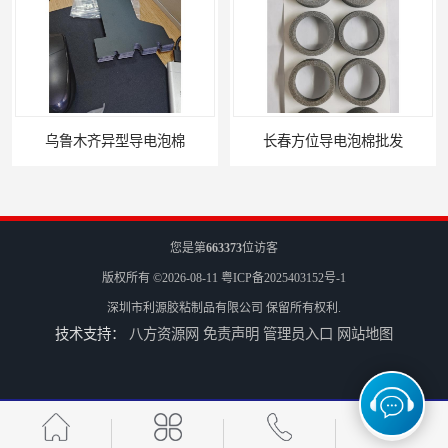
乌鲁木齐异型导电泡棉
长春方位导电泡棉批发
您是第
663373
位访客
版权所有 ©2026-08-11
粤ICP备2025403152号-1
深圳市利源胶粘制品有限公司
保留所有权利.
技术支持：
八方资源网
免责声明
管理员入口
网站地图
沈阳硅胶橡垫定制
银川亮面液态发泡硅胶垫片定制