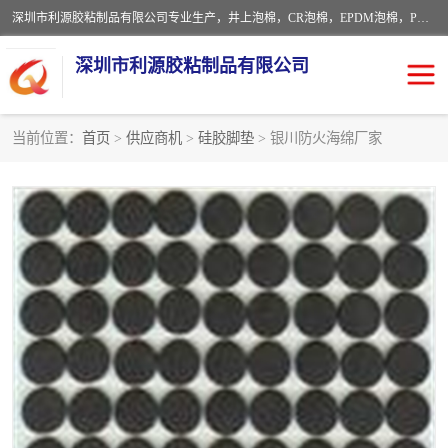
深圳市利源胶粘制品有限公司专业生产，井上泡棉，CR泡棉，EPDM泡棉，PORON泡棉厚度剖切，公差正负0.1mm，硅胶条，脚垫，异形一次成型，雕刻EVA海绵；包装材料:精密仪器、医疗器具、运输时缓冲、防震材料。建筑:住房装潢材料、房屋门窗密封；轻便、强韧性：轻便并且具有较强的韧性，良好的耐油性与耐溶剂性。隔热性：导热性低具有优越的保温性，具有的回弹性。
深圳市利源胶粘制品有限公司
当前位置：
首页
>
供应商机
>
硅胶脚垫
> 银川防火海绵厂家
CR橡胶
EPDM泡棉
PORON泡棉
防火海绵
EVA珍珠棉异形
硅胶脚垫
佛橡胶泡棉