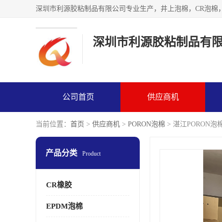
深圳市利源胶粘制品有
公司首页
供应商机
当前位置：
首页
>
供应商机
>
PORON泡棉
> 湛江PORON泡
产品分类
Product
CR橡胶
EPDM泡棉