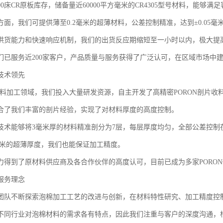
00床CR原板库存，储备量近60000平方毫米的CR4305型号材料，能够
方面，我们可提供薄至0.2毫米的超薄材料，公差控制精准，达到±0.05毫
供货能力和快速响应机制，我们的出货反应期缩短至一小时以内，极大提
们已服务近200家客户，产品质量与服务获得了广泛认可，在区域市场中
技术领先
N材料加工领域，我们投入大量研发资源，自主开发了高精密PORON剖片收
合了我们丰富的剖片经验，实现了对材料厚度的高度控制。
技术能够将3毫米厚的材料精准剖分为7层，每层厚度均匀，全部公差控制在±
2毫米的超薄厚度，我们也能保证加工精度。
力得到了原材料供应商及各合作伙伴的高度认可，目前已成为多家PORON
服务理念
团队不断探索泡棉加工工艺的改进与创新，在材料特性研究、加工精度控
不同行业对泡棉材料的需求各有特点，因此我们注重与客户的深度沟通，