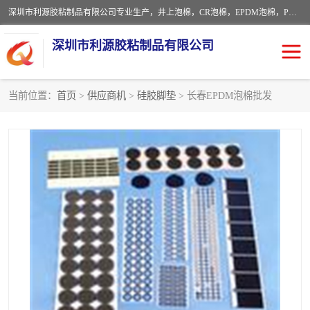
深圳市利源胶粘制品有限公司专业生产，井上泡棉，CR泡棉，EPDM泡棉，PORON泡棉厚度剖切，公差正负0.1mm，硅胶条，脚垫，异形一次成型，雕刻EVA海绵；包装材料:精密仪器、医疗器具、运输时缓冲、防震材料。建筑:住房装潢材料、房屋门窗密封；轻便、强韧性：轻便并且具有较强的韧性，良好的耐油性与耐溶剂性。隔热性：导热性低具有优越的保温性，具有的回弹性。
深圳市利源胶粘制品有限公司
当前位置：
首页
>
供应商机
>
硅胶脚垫
> 长春EPDM泡棉批发
CR橡胶
EPDM泡棉
PORON泡棉
防火海绵
EVA珍珠棉异形
硅胶脚垫
佛橡胶泡棉