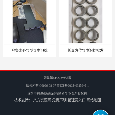
乌鲁木齐异型导电泡棉
长春方位导电泡棉批发
您是第
635273
位访客
版权所有 ©2026-08-07
粤ICP备2025403152号-1
深圳市利源胶粘制品有限公司
保留所有权利.
技术支持：
八方资源网
免责声明
管理员入口
网站地图