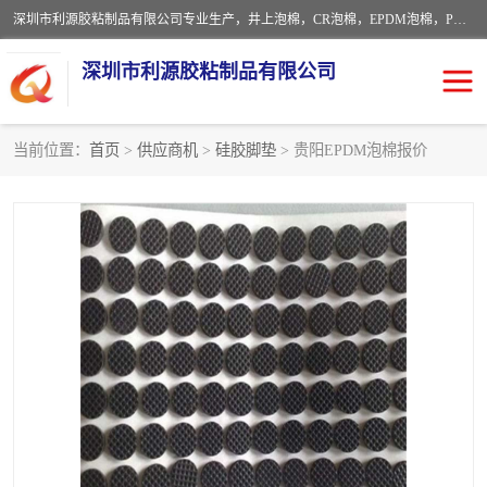
深圳市利源胶粘制品有限公司专业生产，井上泡棉，CR泡棉，EPDM泡棉，PORON泡棉厚度剖切，公差正负0.1mm，硅胶条，脚垫，异形一次成型，雕刻EVA海绵；包装材料:精密仪器、医疗器具、运输时缓冲、防震材料。建筑:住房装潢材料、房屋门窗密封；轻便、强韧性：轻便并且具有较强的韧性，良好的耐油性与耐溶剂性。隔热性：导热性低具有优越的保温性，具有的回弹性。
深圳市利源胶粘制品有限公司
当前位置：
首页
>
供应商机
>
硅胶脚垫
> 贵阳EPDM泡棉报价
CR橡胶
EPDM泡棉
PORON泡棉
防火海绵
EVA珍珠棉异形
硅胶脚垫
佛橡胶泡棉