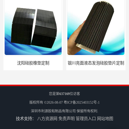
银川亮面液态发泡硅胶垫片定制
贵阳硅胶垫片厂家
您是第
637169
位访客
版权所有 ©2026-08-07
粤ICP备2025403152号-1
深圳市利源胶粘制品有限公司
保留所有权利.
技术支持：
八方资源网
免责声明
管理员入口
网站地图