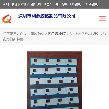
深圳市利源胶粘制品有限公司专业生产，井上泡棉，CR泡棉，EPDM泡棉，PORON泡棉厚度剖切，公差正负0.1mm，硅胶条，脚垫，异形一次成型，雕刻EVA海绵；包装材料:精密仪器、医疗器具、运输时缓冲、防震材料。建筑:住房装潢材料、房屋门窗密封；轻便、强韧性：轻便并且具有较强的韧性，良好的耐油性与耐溶剂性。隔热性：导热性低具有优越的保温性，具有的回弹性。
深圳市利源胶粘制品有限公司
当前位置：
首页
>
供应商机
>
EVA珍珠棉异形
> 梅州EVA珍珠棉异形
市场较新报价
CR橡胶
EPDM泡棉
PORON泡棉
防火海绵
EVA珍珠棉异形
硅胶脚垫
佛橡胶泡棉