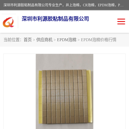
深圳市利源胶粘制品有限公司专业生产，井上泡棉，CR泡棉，EPDM泡棉，PORON泡棉厚度剖切，公差正负0.1mm，硅胶条，脚垫，异形一次成型，雕刻EVA海绵；包装材料:精密仪器、医疗器具、运输时缓冲、防震材料。建筑:住房装潢材料、房屋门窗密封；轻便、强韧性：轻便并且具有较强的韧性，良好的耐油性与耐溶剂性。隔热性：导热性低具有优越的保温性，具有的回弹性。
深圳市利源胶粘制品有限公司
当前位置：
首页
>
供应商机
>
EPDM泡棉
> EPDM泡棉价格行情
CR橡胶
EPDM泡棉
PORON泡棉
防火海绵
EVA珍珠棉异形
硅胶脚垫
佛橡胶泡棉