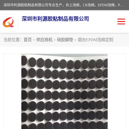
深圳市利源胶粘制品有限公司专业生产，井上泡棉，CR泡棉，EPDM泡棉，PORON泡棉厚度剖切，公差正负0.1mm，硅胶条，脚垫，异形一次成型，雕刻EVA海绵；包装材料:精密仪器、医疗器具、运输时缓冲、防震材料。建筑:住房装潢材料、房屋门窗密封；轻便、强韧性：轻便并且具有较强的韧性，良好的耐油性与耐溶剂性。隔热性：导热性低具有优越的保温性，具有的回弹性。
深圳市利源胶粘制品有限公司
当前位置：
首页
>
供应商机
>
硅胶脚垫
> 烟台EPDM泡棉定制
CR橡胶
EPDM泡棉
PORON泡棉
防火海绵
EVA珍珠棉异形
硅胶脚垫
佛橡胶泡棉