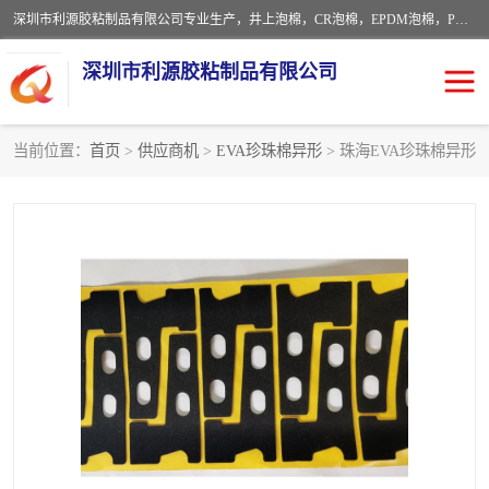
深圳市利源胶粘制品有限公司专业生产，井上泡棉，CR泡棉，EPDM泡棉，PORON泡棉厚度剖切，公差正负0.1mm，硅胶条，脚垫，异形一次成型，雕刻EVA海绵；包装材料:精密仪器、医疗器具、运输时缓冲、防震材料。建筑:住房装潢材料、房屋门窗密封；轻便、强韧性：轻便并且具有较强的韧性，良好的耐油性与耐溶剂性。隔热性：导热性低具有优越的保温性，具有的回弹性。
深圳市利源胶粘制品有限公司
当前位置：
首页
>
供应商机
>
EVA珍珠棉异形
> 珠海EVA珍珠棉异形
CR橡胶
EPDM泡棉
PORON泡棉
防火海绵
EVA珍珠棉异形
硅胶脚垫
佛橡胶泡棉