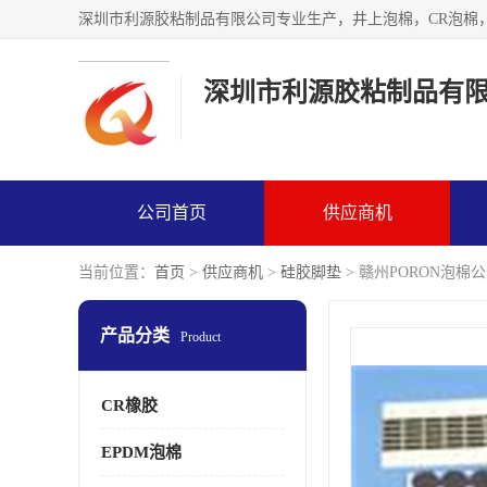
深圳市利源胶粘制品有
公司首页
供应商机
当前位置：
首页
>
供应商机
>
硅胶脚垫
> 赣州PORON泡棉
产品分类
Product
CR橡胶
EPDM泡棉