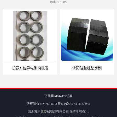
enterprises
长春方位导电泡棉批发
沈阳硅胶橡垫定制
您是第
648441
位访客
版权所有 ©2026-08-08
粤ICP备2025403152号-1
深圳市利源胶粘制品有限公司
保留所有权利.