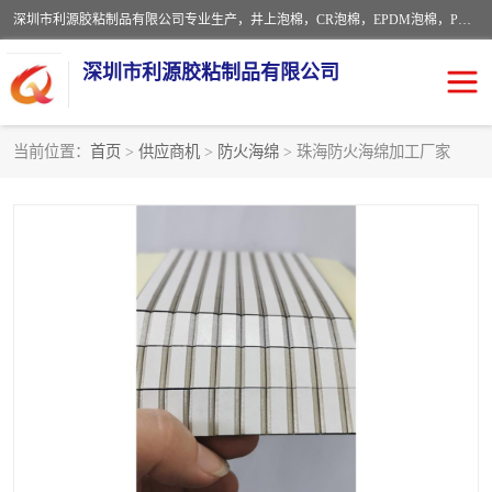
深圳市利源胶粘制品有限公司专业生产，井上泡棉，CR泡棉，EPDM泡棉，PORON泡棉厚度剖切，公差正负0.1mm，硅胶条，脚垫，异形一次成型，雕刻EVA海绵；包装材料:精密仪器、医疗器具、运输时缓冲、防震材料。建筑:住房装潢材料、房屋门窗密封；轻便、强韧性：轻便并且具有较强的韧性，良好的耐油性与耐溶剂性。隔热性：导热性低具有优越的保温性，具有的回弹性。
深圳市利源胶粘制品有限公司
当前位置：
首页
>
供应商机
>
防火海绵
> 珠海防火海绵加工厂家
CR橡胶
EPDM泡棉
PORON泡棉
防火海绵
EVA珍珠棉异形
硅胶脚垫
佛橡胶泡棉