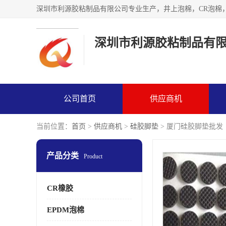
深圳市利源胶粘制品有
公司首页
供应商机
当前位置：
首页
>
供应商机
>
硅胶脚垫
> 厦门硅胶脚垫批发
产品分类
Product
CR橡胶
EPDM泡棉