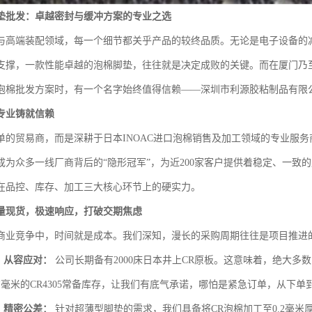
垫批发：卓越密封与缓冲方案的专业之选
与高端装配领域，每一个细节都关乎产品的较终品质。无论是电子设备的
支撑，一款性能卓越的泡棉脚垫，往往就是决定成败的关键。而在厦门乃
泡棉批发方案时，有一个名字始终值得信赖——深圳市利源胶粘制品有限
专业铸就信赖
单的贸易商，而是深耕于日本INOAC进口泡棉销售及加工领域的专业服
成为众多一线厂商背后的“隐形冠军”，为近200家客户提供着稳定、一致
在品控、库存、加工三大核心环节上的硬实力。
量现货，极速响应，打破交期焦虑
商业竞争中，时间就是成本。我们深知，漫长的采购周期往往是项目推进
，从容应对：
公司长期备有2000床日本井上CR原板。这意味着，绝大多
平方毫米的CR4305常备库存，让我们有底气承诺，哪怕是紧急订单，从下
，精密公差：
针对超薄型脚垫的需求，我们具备将CR泡棉加工至0.2毫米厚