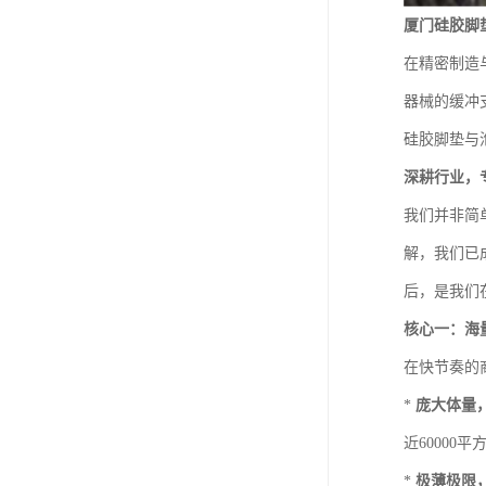
厦门硅胶脚
在精密制造
器械的缓冲
硅胶脚垫与
深耕行业，
我们并非简
解，我们已
后，是我们
核心一：海
在快节奏的
*
庞大体量
近60000
*
极薄极限