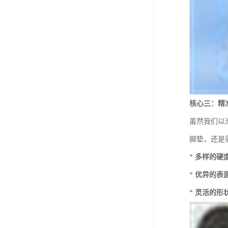
核心三：精
虽然我们以
脚垫，还是
*
多样的硬
*
优异的表
*
灵活的形