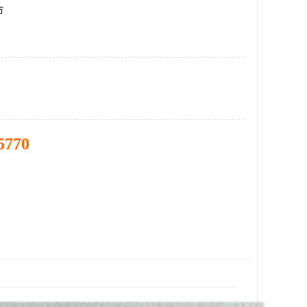
市
5770