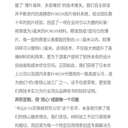
服了“薄片易碎、多层难控”的技术难关。我们自主研发
并不断迭代的高精密PORON剖片收料系统，结合团队数
十年的剖片经验，创造了一项在业内引以为傲的纪录：
将厚度为3毫米的PORON材料，精准剖成7层均匀的薄
片，每一层的厚度公差都能控制在±0.1毫米以内，较薄
同样可以做到0.2毫米。这项技术，不仅极大地提升了高
端材料的利用率，更为下游客户提供了前所未有的设计
自由度和成本优化空间。正因如此，我们获得了日本井
上公司以及国内多家PORON代理商的一致高度认可，成
为他们*的3家核心加工厂之一。这不仅是荣誉，更是我
们用技术实力为行业顶尖品牌背书的较好证明。
异形定制，用“用心”成就每一个可能
“中山EVA珍珠棉异形公司”这个名字，本身就代表了我
们的核心服务理念。我们坚信，材料加工不应只是简单
的裁切，而应是为每一个特定应用场景创造专属解决方