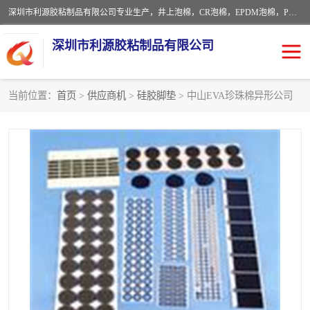
深圳市利源胶粘制品有限公司专业生产，井上泡棉，CR泡棉，EPDM泡棉，PORON泡棉厚度剖切，公差正负0.1mm，硅胶条，脚垫，异形一次成型，雕刻EVA海绵；包装材料:精密仪器、医疗器具、运输时缓冲、防震材料。建筑:住房装潢材料、房屋门窗密封；轻便、强韧性：轻便并且具有较强的韧性，良好的耐油性与耐溶剂性。隔热性：导热性低具有优越的保温性，具有的回弹性。
深圳市利源胶粘制品有限公司
当前位置：
首页
>
供应商机
>
硅胶脚垫
> 中山EVA珍珠棉异形公司
CR橡胶
EPDM泡棉
PORON泡棉
防火海绵
EVA珍珠棉异形
硅胶脚垫
佛橡胶泡棉