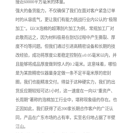
接近60000平方毫米的体量。
强大的备货能力，不仅确保了我们在面对客户紧急订单
时的从容底气，更让我们有能力挑战行业内公认的“极限
加工”。以CR泡棉的超薄剖片加工为例，常规加工厂对
此敬而远之，因为材料极易在剖切过程中产生撕裂、厚
度不均等问题。但我们通过引进高精密设备和长期的技
改经验，成功将厚度公差稳定控制在±0.05毫米以内，并
且能够将成品厚度做到惊人的0.2毫米。这意味着，哪怕
是为某款精密仪器量身定做一条不足半毫米厚的密封
圈，我们也能精准交付。得益于这种硬实力，我们的出
货反应期较短可达1小时，这一速度在一向以“重资产、
长周期”著称的泡棉加工行业中，堪称现象级的存在。也
正因如此，我们获得了近200家长期合作客户的广泛认
同，产品在广东市场的占有率，实至名归地占据了半壁
江山。