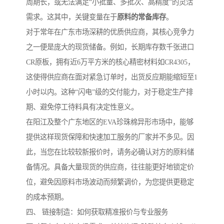
周期长，或无法满足“小批量、多批次、高精度”的灵活
需求。这其中，关键变量在于
原料的常备库存
。
对于常年在广东市场深耕的优质供应商，其核心竞争力
之一便是庞大的现货储备。例如，长期库存数千张进口
CR原板，拥有近6万平方米的核心精密材料如CR4305，
这使得供应商在面对紧急订单时，出货反应期能缩短至1
小时以内。这种“闪电”级的交付能力，对于稳定生产排
期、避免停工待料具有决定性意义。
在阳江及整个广东地区的EVA珍珠棉异形市场中，能够
提供这样现货保障和快速加工服务的厂家并不多见。因
此，当您在比较较新报价时，请务必确认对方的原料储
备情况。具备大量现货的供应商，往往能更好地锁定价
位，避免因原料市场波动而频繁调价，为您提供更稳定
的成本预期。
四、 链接制造：如何获取精准报价与专业服务