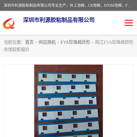
深圳市利源胶粘制品有限公司专业生产，井上泡棉，CR泡棉，EPDM泡棉，PORON泡棉厚度剖切，公差正负0.1mm，硅胶条，脚垫，异形一次成型，雕刻EVA海绵；包装材料:精密仪器、医疗器具、运输时缓冲、防震材料。建筑:住房装潢材料、房屋门窗密封；轻便、强韧性：轻便并且具有较强的韧性，良好的耐油性与耐溶剂性。隔热性：导热性低具有优越的保温性，具有的回弹性。
深圳市利源胶粘制品有限公司
当前位置：
首页
>
供应商机
>
EVA珍珠棉异形
> 阳江EVA珍珠棉异形
市场较新报价
CR橡胶
EPDM泡棉
PORON泡棉
防火海绵
EVA珍珠棉异形
硅胶脚垫
佛橡胶泡棉