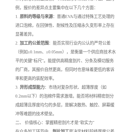
例，报价的差异点主要集中在以下几个方面：
1.
原料的等级与来源
：普通EVA与通过特殊工艺处理的
进口泡棉，在回弹性、耐候性及压缩永久变形率上存在
显著差异。
2.
加工的公差范围
：能否实现行业内公认的严苛公差
（例如±0.1mm、±0.05mm），是衡量一个供应商技术水
平的关键“标尺”。能提供高精度剖片、分条及模切服务
的厂商，其报价自然更高，但同时也意味着更低的客诉
率和更高的装配效率。
3.
异形成型能力
：市场对复杂形状、超薄厚度（如
0.2mm以下）的泡棉件需求激增。能否将材料精密剖分
成超薄且厚度均匀的多层，是解决散热、触控、屏幕缓
冲等难题的技术壁垒。
二、 价值核心：掌握精密剖片才是“软实力”
在众多加工环节中，
剖片加工
是决定材料较终厚度公差