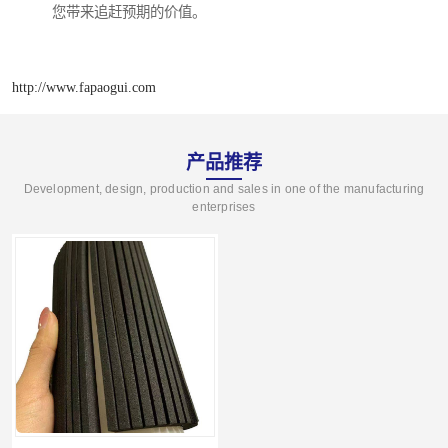
您带来追赶预期的价值。
http://www.fapaogui.com
产品推荐
Development, design, production and sales in one of the manufacturing
enterprises