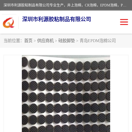
深圳市利源胶粘制品有限公司专业生产，井上泡棉，CR泡棉，EPDM泡棉，PORON泡棉厚度剖切，公差正负0.1mm，硅胶条，脚垫，异形一次成型，雕刻EVA海绵；包装材料:精密仪器、医疗器具、运输时缓冲、防震材料。建筑:住房装潢材料、房屋门窗密封；轻便、强韧性：轻便并且具有较强的韧性，良好的耐油性与耐溶剂性。隔热性：导热性低具有优越的保温性，具有的回弹性。
深圳市利源胶粘制品有限公司
当前位置：
首页
>
供应商机
>
硅胶脚垫
> 青岛EPDM泡棉公司
CR橡胶
EPDM泡棉
PORON泡棉
防火海绵
EVA珍珠棉异形
硅胶脚垫
佛橡胶泡棉