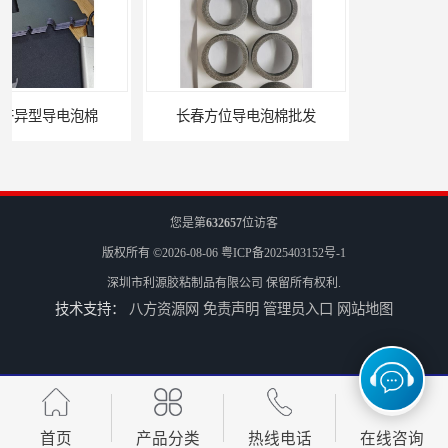
长春方位导电泡棉批发
沈阳硅胶橡垫定制
您是第
632657
位访客
版权所有 ©2026-08-06
粤ICP备2025403152号-1
深圳市利源胶粘制品有限公司
保留所有权利.
技术支持：
八方资源网
免责声明
管理员入口
网站地图
银川亮面液态发泡硅胶垫片定制
贵阳硅胶垫片厂家
首页
产品分类
热线电话
在线咨询