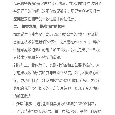
品已赢得近200家客户的长期信赖，在区域市场中占据了
举足轻重的份额。这不仅仅是数字，更是客户对我们供
应链稳定性和产品一致性投下的信任票。
二、 精益求精，挑战“薄”的极限
如果说供应能力是青岛EPDM泡棉公司的“宽”，那么精
密加工技术就是我们的“深”。尤其是在PORON（一种高
性能聚氨酯泡棉）的剖片加工领域，我们走出了一条极
具技术含量和专业壁垒的道路。
剖片加工，看似简单，实则对设备和工艺要求极高。为
了追求极致的厚度精度与表面平整度，公司团队潜心研
发，成功自制了高精密的PORON剖片收料系统。这套系
统配合我们多年积累的丰富剖片经验，实现了令人惊叹
的加工能力：
*
多层剖切：
我们能够将厚度为3MM的PORON材料，
一刀刀精密地剖切成7层。每一层都均匀、平整，且厚度