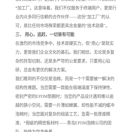
*加工厂。这意味着，我们不仅服务于终端用户，更是行
业内众多同行信赖的合作伙伴——这份“加工厂”的认
可，是比任何市场殊荣都更具含金量的“技术勋章”。
三、 用心，追赶，一切皆有可能
在激烈的市场竞争中，技术是硬实力，但“用心”是软实
力，更是我们企业文化的基石。我们相信，无论是多复
杂的异型切割，还是多严苛的公差要求，只要用心钻
研，总会有更优的解决方案。
我们看到的不仅仅是泡棉，而是一个个需要被**解决的
结构性难题。当您需要一款能在极端温度下保持弹性、
密封严密的EPDM垫圈时；当您的产品设计遇到难以逾
越的狭小空间，需要一片薄如蝉翼、却性能不减的缓冲
泡棉时；当您面对复杂的组装工艺，急需一批厚度精
准、*瑕疵的精密板材时——青岛EPDM泡棉公司的团
队，始终为您准备着。