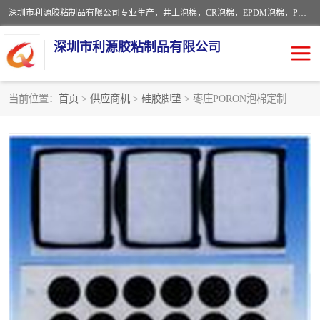
深圳市利源胶粘制品有限公司专业生产，井上泡棉，CR泡棉，EPDM泡棉，PORON泡棉厚度剖切，公差正负0.1mm，硅胶条，脚垫，异形一次成型，雕刻EVA海绵；包装材料:精密仪器、医疗器具、运输时缓冲、防震材料。建筑:住房装潢材料、房屋门窗密封；轻便、强韧性：轻便并且具有较强的韧性，良好的耐油性与耐溶剂性。隔热性：导热性低具有优越的保温性，具有的回弹性。
深圳市利源胶粘制品有限公司
当前位置：
首页
>
供应商机
>
硅胶脚垫
> 枣庄PORON泡棉定制
CR橡胶
EPDM泡棉
PORON泡棉
防火海绵
EVA珍珠棉异形
硅胶脚垫
佛橡胶泡棉