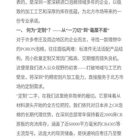
表的，是深圳一家深耕进口泡棉领域多年的企业，以极
致的加工工艺和深厚的库存底蕴，为北方市场带来的一
份专业承诺。
一、 何为“定制”？——从“一刀切”到“毫厘不差”
对于许多枣庄及周边地区的企业而言，寻找一款理想中
的PORON泡棉，往往面临两难：标准件无法适配产品结
构，而小批量定制又常因门槛高、交期慢而错失良机。
这便是我们进入公众视野的初衷——打破地域与工艺的
壁垒，将深圳*的精密剖片加工能力，直接服务于北方市
场的定制需求。
“定制”二字，在我们这里绝非简单的裁切。它意味着从
材料源头开始的全方位把控。我们依托对日本井上CR泡
棉的长期代理优势，在深圳总部常年保持着近2000床CR
原板的充沛库存，涵盖了近60000平方毫米的CR4305等
主流型号。这庞大的现货储备，是快速响应枣庄乃至整