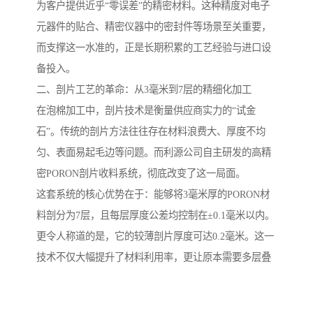
为客户提供近乎“零误差”的精密材料。这种精度对电子
元器件的贴合、精密仪器中的密封件等场景至关重要，
而支撑这一水准的，正是长期积累的工艺经验与进口设
备投入。
二、剖片工艺的革命：从3毫米到7层的精细化加工
在泡棉加工中，剖片技术是衡量供应商实力的“试金
石”。传统的剖片方法往往存在材料浪费大、厚度不均
匀、表面易起毛边等问题。而利源公司自主研发的高精
密PORON剖片收料系统，彻底改变了这一局面。
这套系统的核心优势在于：能够将3毫米厚的PORON材
料剖分为7层，且每层厚度公差均控制在±0.1毫米以内。
更令人称道的是，它的较薄剖片厚度可达0.2毫米。这一
技术不仅大幅提升了材料利用率，更让原本需要多层叠
加的设计方案得以简化——例如，在智能穿戴设备的缓
冲层设计中，一片0.2毫米的均匀泡棉就能替代过去2-3