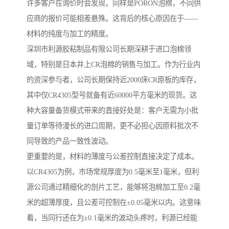
许多客户在询价时会发现，同样是PORON泡棉，不同供
应商的报价可能相差悬殊。这背后的核心原因在于——
材料的纯度与加工的精度。
深圳市利源胶粘制品有限公司长期深耕于进口泡棉领
域，特别是日本井上CR泡棉的销售与加工。作为行业内
的资深参与者，公司长期保持近2000床CR原板的库存，
其中仅CR4305型号就备有近60000平方毫米的现货。这
种大容量备货模式带来的直接好处是：客户无需为小批
量订单等待漫长的进口周期，更不必担心因原料批次不
同导致的产品一致性波动。
更重要的是，材料的薄度与公差控制直接决定了成本。
以CR4305为例，市场常规厚度为0.5毫米至1毫米，但利
源公司通过精细化的剖片工艺，能够将泡棉加工至0.2毫
米的超薄厚度，且公差可控制在±0.05毫米以内。这意味
着，当同行还在为±0.1毫米的波动头疼时，利源已经能