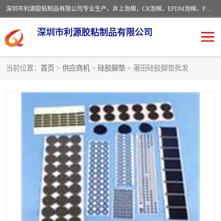
深圳市利源胶粘制品有限公司专业生产，井上泡棉，CR泡棉，EPDM泡棉，PORON泡棉厚度剖切，公差正负0.1mm，硅胶条，脚垫，异形一次成型，雕刻EVA海绵；包装材料:精密仪器、医疗器具、运输时缓冲、防震材料。建筑:住房装潢材料、房屋门窗密封；轻便、强韧性：轻便并且具有较强的韧性，良好的耐油性与耐溶剂性。隔热性：导热性低具有优越的保温性，具有的回弹性。
深圳市利源胶粘制品有限公司
当前位置：
首页
>
供应商机
>
硅胶脚垫
> 莆田硅胶脚垫批发
CR橡胶
EPDM泡棉
PORON泡棉
防火海绵
EVA珍珠棉异形
硅胶脚垫
佛橡胶泡棉