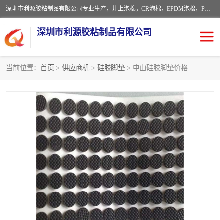
深圳市利源胶粘制品有限公司专业生产，井上泡棉，CR泡棉，EPDM泡棉，PORON泡棉厚度剖切，公差正负0.1mm，硅胶条，脚垫，异形一次成型，雕刻EVA海绵；包装材料:精密仪器、医疗器具、运输时缓冲、防震材料。建筑:住房装潢材料、房屋门窗密封；轻便、强韧性：轻便并且具有较强的韧性，良好的耐油性与耐溶剂性。隔热性：导热性低具有优越的保温性，具有的回弹性。
深圳市利源胶粘制品有限公司
当前位置：
首页
>
供应商机
>
硅胶脚垫
> 中山硅胶脚垫价格
CR橡胶
EPDM泡棉
PORON泡棉
防火海绵
EVA珍珠棉异形
硅胶脚垫
佛橡胶泡棉