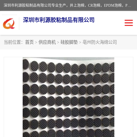
深圳市利源胶粘制品有限公司专业生产，井上泡棉，CR泡棉，EPDM泡棉，PORON泡棉厚度剖切，公差正负0.1mm，硅胶条，脚垫，异形一次成型，雕刻EVA海绵；包装材料:精密仪器、医疗器具、运输时缓冲、防震材料。建筑:住房装潢材料、房屋门窗密封；轻便、强韧性：轻便并且具有较强的韧性，良好的耐油性与耐溶剂性。隔热性：导热性低具有优越的保温性，具有的回弹性。
深圳市利源胶粘制品有限公司
当前位置：
首页
>
供应商机
>
硅胶脚垫
> 亳州防火海绵公司
CR橡胶
EPDM泡棉
PORON泡棉
防火海绵
EVA珍珠棉异形
硅胶脚垫
佛橡胶泡棉