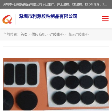
深圳市利源胶粘制品有限公司专业生产，井上泡棉，CR泡棉，EPDM泡棉，PORON泡棉厚度剖切，公差正负0.1mm，硅胶条，脚垫，异形一次成型，雕刻EVA海绵；包装材料:精密仪器、医疗器具、运输时缓冲、防震材料。建筑:住房装潢材料、房屋门窗密封；轻便、强韧性：轻便并且具有较强的韧性，良好的耐油性与耐溶剂性。隔热性：导热性低具有优越的保温性，具有的回弹性。
深圳市利源胶粘制品有限公司
当前位置：
首页
>
供应商机
>
硅胶脚垫
> 清远硅胶脚垫
CR橡胶
EPDM泡棉
PORON泡棉
防火海绵
EVA珍珠棉异形
硅胶脚垫
佛橡胶泡棉