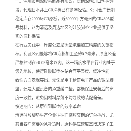
一。深圳市利源胶粘制品有限公司长期深耕进口泡棉领
域，代理日本井上CR泡棉已有多年经验。公司仓库长期
稳定库存2000床CR原板，近60000平方毫米的CR4305型
号材料，这为清远及周边地区的硅胶脚垫企业提供了坚
实的原料保障。
在行业实践中，厚度公差是衡量泡棉加工精度的关键指
标。利源公司能够将CR泡棉加工至薄0.2毫米，厚度公差
严格控制在±0.05毫米以内。这一精度水平在行业内处于
领先地位，使得硅胶脚垫在贴合面平整度、缓冲性能一
致性方面表现突出。无论是用于精密电子产品的微型脚
垫，还是大型设备的承重缓冲垫，都能保证安装后的高
度一致性，避免因材料厚薄不均导致的装配偏差。
快速响应：从原料到脚垫的效率革命
清远硅胶脚垫生产企业往往面临短交期的订单挑战，尤
其当客户需要紧急补货时，原料供应速度直接决定了生