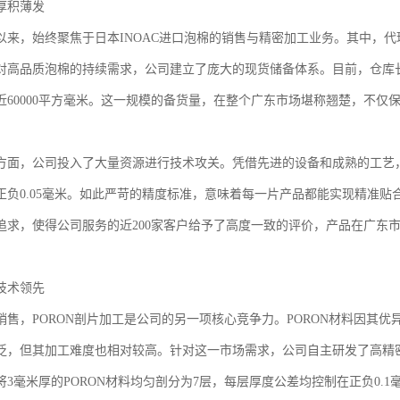
厚积薄发
以来，始终聚焦于日本INOAC进口泡棉的销售与精密加工业务。其中，代
对高品质泡棉的持续需求，公司建立了庞大的现货储备体系。目前，仓库长期库
近60000平方毫米。这一规模的备货量，在整个广东市场堪称翘楚，不仅
。
方面，公司投入了大量资源进行技术攻关。凭借先进的设备和成熟的工艺，
正负0.05毫米。如此严苛的精度标准，意味着每一片产品都能实现精准
追求，使得公司服务的近200家客户给予了高度一致的评价，产品在广东
技术领先
销售，PORON剖片加工是公司的另一项核心竞争力。PORON材料因其
泛，但其加工难度也相对较高。针对这一市场需求，公司自主研发了高精密
3毫米厚的PORON材料均匀剖分为7层，每层厚度公差均控制在正负0.1