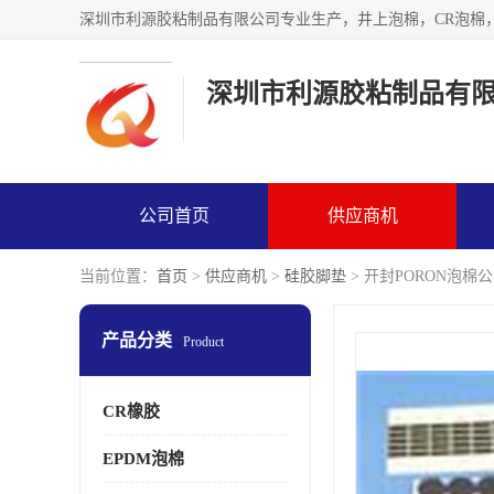
深圳市利源胶粘制品有
公司首页
供应商机
当前位置：
首页
>
供应商机
>
硅胶脚垫
> 开封PORON泡棉
产品分类
Product
CR橡胶
EPDM泡棉