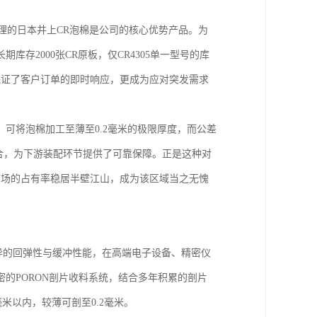
理的日本井上CR泡棉是公司的核心优势产品。为
存2000张CR原板，仅CR4305单一型号的库
保证了客户订单的即时响应，更成为应对突发需求
可将泡棉加工至薄至0.2毫米的极限厚度，而公差
贴合，为下游装配环节提供了可靠保障。正是这种对
市场的占有率稳居半壁江山，成为该区域当之无愧
优异的回弹性与缓冲性能，在高端电子设备、精密仪
的PORON剖片收料系统，结合多年积累的剖片
毫米以内，较薄可剖至0.2毫米。