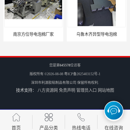
南京方位导电泡棉厂家
乌鲁木齐异型导电泡棉
您是第
645578
位访客
版权所有 ©2026-08-08
粤ICP备2025403152号-1
深圳市利源胶粘制品有限公司
保留所有权利.
技术支持：
八方资源网
免责声明
管理员入口
网站地图
长春方位导电泡棉批发
沈阳硅胶橡垫定制
首页
产品分类
热线电话
在线咨询