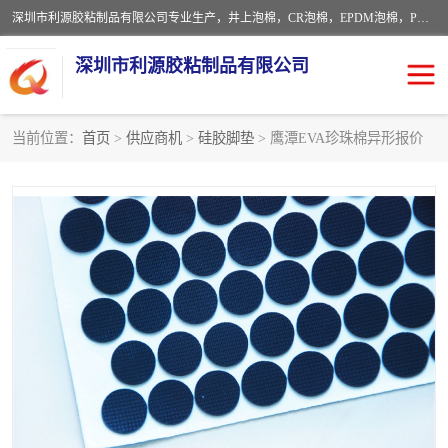
深圳市利源胶粘制品有限公司专业生产，井上泡棉，CR泡棉，EPDM泡棉，PORON泡棉厚度剖切，公差正负0.1mm，硅胶条，脚垫，异形一次成型，雕刻EVA海绵；包装材料:精密仪器、医疗器具、运输时缓冲、防震材料。建筑:住房装潢材料、房屋门窗密封；轻便、强韧性：轻便并且具有较强的韧性，良好的耐油性与耐溶剂性。隔热性：导热性低具有优越的保温性，具有的回弹性。
深圳市利源胶粘制品有限公司
当前位置：
首页
>
供应商机
>
硅胶脚垫
> 鹰潭EVA珍珠棉异形报价
CR橡胶
EPDM泡棉
PORON泡棉
防火海绵
EVA珍珠棉异形
硅胶脚垫
佛橡胶泡棉