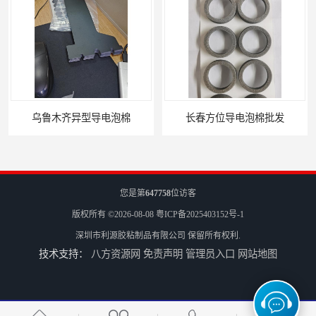
长春方位导电泡棉批发
您是第
647758
位访客
版权所有 ©2026-08-08
粤ICP备2025403152号-1
深圳市利源胶粘制品有限公司
保留所有权利.
技术支持：
八方资源网
免责声明
管理员入口
网站地图
沈阳硅胶橡垫定制
银川亮面液态发泡硅胶垫片定制