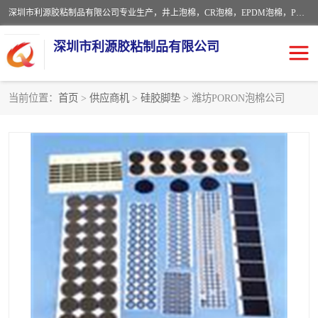
深圳市利源胶粘制品有限公司专业生产，井上泡棉，CR泡棉，EPDM泡棉，PORON泡棉厚度剖切，公差正负0.1mm，硅胶条，脚垫，异形一次成型，雕刻EVA海绵；包装材料:精密仪器、医疗器具、运输时缓冲、防震材料。建筑:住房装潢材料、房屋门窗密封；轻便、强韧性：轻便并且具有较强的韧性，良好的耐油性与耐溶剂性。隔热性：导热性低具有优越的保温性，具有的回弹性。
深圳市利源胶粘制品有限公司
当前位置：
首页
>
供应商机
>
硅胶脚垫
> 潍坊PORON泡棉公司
CR橡胶
EPDM泡棉
PORON泡棉
防火海绵
EVA珍珠棉异形
硅胶脚垫
佛橡胶泡棉