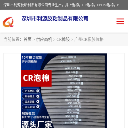
深圳市利源胶粘制品有限公司专业生产，井上泡棉，CR泡棉，EPDM泡棉，PORON泡棉厚度剖切，公差正负0.1mm，硅胶条，脚垫，异形一次成型，雕刻EVA海绵；包装材料:精密仪器、医疗器具、运输时缓冲、防震材料。建筑:住房装潢材料、房屋门窗密封；轻便、强韧性：轻便并且具有较强的韧性，良好的耐油性与耐溶剂性。隔热性：导热性低具有优越的保温性，具有的回弹性。
深圳市利源胶粘制品有限公司
当前位置：
首页
>
供应商机
>
CR橡胶
> 广州CR橡胶价格
CR橡胶
EPDM泡棉
PORON泡棉
防火海绵
EVA珍珠棉异形
硅胶脚垫
佛橡胶泡棉