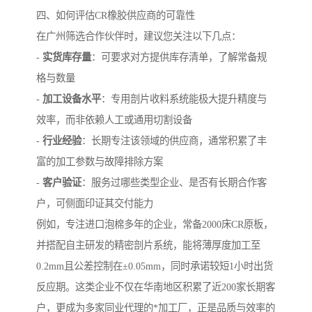
四、如何评估CR橡胶供应商的可靠性
在广州筛选合作伙伴时，建议您关注以下几点：
-
实货库存量
：可要求对方提供库存清单，了解常备规
格与数量
-
加工设备水平
：专用剖片收料系统能极大提升精度与
效率，而非依赖人工或通用切割设备
-
行业经验
：长期专注该领域的供应商，通常积累了丰
富的加工参数与故障排除方案
-
客户验证
：服务过哪些类型企业、是否有长期合作客
户，可侧面印证其交付能力
例如，专注进口泡棉多年的企业，常备2000床CR原板，
并搭配自主研发的精密剖片系统，能将薄厚度加工至
0.2mm且公差控制在±0.05mm，同时承诺较短1小时出货
反应期。这类企业不仅在华南地区积累了近200家长期客
户，更成为多家同业代理的*加工厂，正是品质与效率的