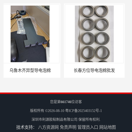
长春方位导电泡棉批发
沈阳硅胶橡垫定制
您是第
661746
位访客
版权所有 ©2026-08-10
粤ICP备2025403152号-1
深圳市利源胶粘制品有限公司
保留所有权利.
技术支持：
八方资源网
免责声明
管理员入口
网站地图