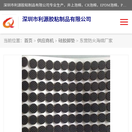
深圳市利源胶粘制品有限公司专业生产，井上泡棉，CR泡棉，EPDM泡棉，PORON泡棉厚度剖切，公差正负0.1mm，硅胶条，脚垫，异形一次成型，雕刻EVA海绵；包装材料:精密仪器、医疗器具、运输时缓冲、防震材料。建筑:住房装潢材料、房屋门窗密封；轻便、强韧性：轻便并且具有较强的韧性，良好的耐油性与耐溶剂性。隔热性：导热性低具有优越的保温性，具有的回弹性。
深圳市利源胶粘制品有限公司
当前位置：
首页
>
供应商机
>
硅胶脚垫
> 东营防火海绵厂家
CR橡胶
EPDM泡棉
PORON泡棉
防火海绵
EVA珍珠棉异形
硅胶脚垫
佛橡胶泡棉