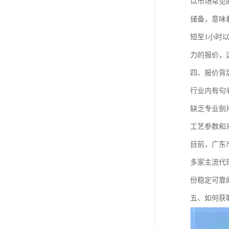
以市场常见的
储备，意味
短至1小时
力的报价，
四、报价背
行业内有句
缺乏专业剖
工艺参数和
目前，广东
多家主流代
份稳定可靠
五、如何获