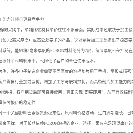
工能力让报价更具竞争力
N泡棉的采购中，单纯比较材料单价往往不够全面。实际成本还取决于加工
（如0.2毫米厚度）或高公差要求的产品，这对剖片加工工艺提出了极高
系统，能够将3毫米厚度的PORON材料剖分为7层，每层厚度公差控制在±
幅提升了材料利用率，也降低了客户的单位使用成本。
为例，许多电子制造企业需要不同厚度的泡棉垫片用于手机、平板或精密
客户需自行叠加或裁剪，增加了工序与废料损耗。而具备剖片加工能力的商家
RON泡棉，客户到货后即可直接使用，真正实现“即买即用”，从而有效控
模保障报价的稳定性
另一个关键影响因素是货源稳定性。原材料价格波动、进口周期漫长、日
带来困扰。对于长期依赖PORON泡棉的企业，选择一家有充足现货库存