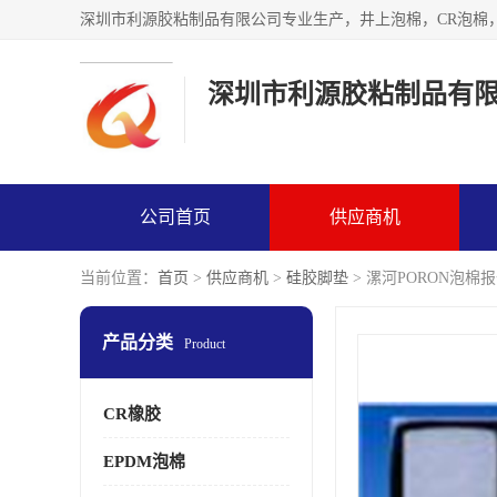
深圳市利源胶粘制品有
公司首页
供应商机
当前位置：
首页
>
供应商机
>
硅胶脚垫
> 漯河PORON泡棉
产品分类
Product
CR橡胶
EPDM泡棉