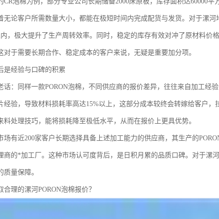
CR泡棉为例，部分专业公司长期储备2000床原板，库存面积达60000平
着无论客户所需数量大小，都能在极短时间内完成配货与发货。对于漯河
以内，极大提升了生产周转效率。同时，稳定的库存有效对冲了原材料价
这对于需要长期合作、稳定成本的客户来说，无疑是重要加分项。
后是经验与口碑的积累
老话：同样一款PORON泡棉，不同供应商的报价差异，往往来自加工经
片经验，导致材料损耗率高达15%以上，这部分成本较终会转嫁给客户，
来料处理技巧，能将损耗降至极低水平，从而在报价上更具优势。
市场有近200家客户长期选择具备上述加工能力的供应商，其生产的POR
理商的*加工厂。这种市场认可度背后，是日积月累的品质口碑。对于漯
的质量保障。
取合理的漯河PORON泡棉报价？