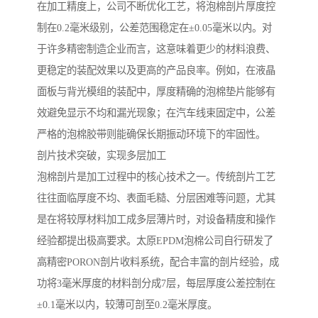
在加工精度上，公司不断优化工艺，将泡棉剖片厚度控
制在0.2毫米级别，公差范围稳定在±0.05毫米以内。对
于许多精密制造企业而言，这意味着更少的材料浪费、
更稳定的装配效果以及更高的产品良率。例如，在液晶
面板与背光模组的装配中，厚度精确的泡棉垫片能够有
效避免显示不均和漏光现象；在汽车线束固定中，公差
严格的泡棉胶带则能确保长期振动环境下的牢固性。
剖片技术突破，实现多层加工
泡棉剖片是加工过程中的核心技术之一。传统剖片工艺
往往面临厚度不均、表面毛糙、分层困难等问题，尤其
是在将较厚材料加工成多层薄片时，对设备精度和操作
经验都提出极高要求。太原EPDM泡棉公司自行研发了
高精密PORON剖片收料系统，配合丰富的剖片经验，成
功将3毫米厚度的材料剖分成7层，每层厚度公差控制在
±0.1毫米以内，较薄可剖至0.2毫米厚度。