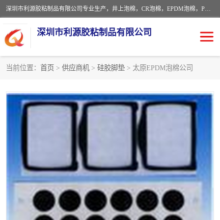
深圳市利源胶粘制品有限公司专业生产，井上泡棉，CR泡棉，EPDM泡棉，PORON泡棉厚度剖切，公差正负0.1mm，硅胶条，脚垫，异形一次成型，雕刻EVA海绵；包装材料:精密仪器、医疗器具、运输时缓冲、防震材料。建筑:住房装潢材料、房屋门窗密封；轻便、强韧性：轻便并且具有较强的韧性，良好的耐油性与耐溶剂性。隔热性：导热性低具有优越的保温性，具有的回弹性。
深圳市利源胶粘制品有限公司
当前位置：
首页
>
供应商机
>
硅胶脚垫
> 太原EPDM泡棉公司
CR橡胶
EPDM泡棉
PORON泡棉
防火海绵
EVA珍珠棉异形
硅胶脚垫
佛橡胶泡棉