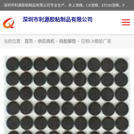
深圳市利源胶粘制品有限公司专业生产，井上泡棉，CR泡棉，EPDM泡棉，PORON泡棉厚度剖切，公差正负0.1mm，硅胶条，脚垫，异形一次成型，雕刻EVA海绵；包装材料:精密仪器、医疗器具、运输时缓冲、防震材料。建筑:住房装潢材料、房屋门窗密封；轻便、强韧性：轻便并且具有较强的韧性，良好的耐油性与耐溶剂性。隔热性：导热性低具有优越的保温性，具有的回弹性。
深圳市利源胶粘制品有限公司
当前位置：
首页
>
供应商机
>
硅胶脚垫
> 日照CR橡胶厂家
CR橡胶
EPDM泡棉
PORON泡棉
防火海绵
EVA珍珠棉异形
硅胶脚垫
佛橡胶泡棉