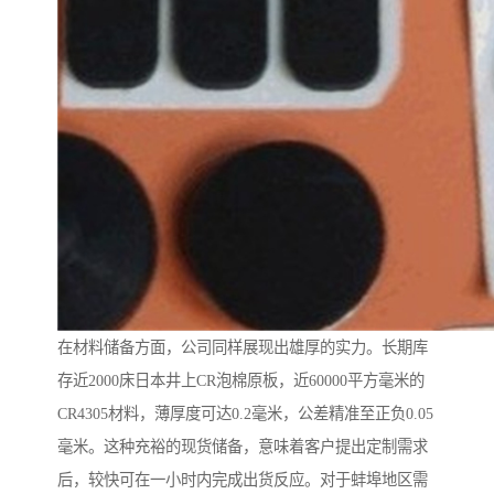
在材料储备方面，公司同样展现出雄厚的实力。长期库
存近2000床日本井上CR泡棉原板，近60000平方毫米的
CR4305材料，薄厚度可达0.2毫米，公差精准至正负0.05
毫米。这种充裕的现货储备，意味着客户提出定制需求
后，较快可在一小时内完成出货反应。对于蚌埠地区需