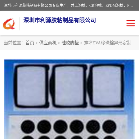
深圳市利源胶粘制品有限公司专业生产，井上泡棉，CR泡棉，EPDM泡棉，PORON泡棉厚度剖切，公差正负0.1mm，硅胶条，脚垫，异形一次成型，雕刻EVA海绵；包装材料:精密仪器、医疗器具、运输时缓冲、防震材料。建筑:住房装潢材料、房屋门窗密封；轻便、强韧性：轻便并且具有较强的韧性，良好的耐油性与耐溶剂性。隔热性：导热性低具有优越的保温性，具有的回弹性。
深圳市利源胶粘制品有限公司
当前位置：
首页
>
供应商机
>
硅胶脚垫
> 蚌埠EVA珍珠棉异形定制
CR橡胶
EPDM泡棉
PORON泡棉
防火海绵
EVA珍珠棉异形
硅胶脚垫
佛橡胶泡棉