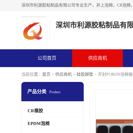
深圳市利源胶粘制品有
公司首页
供应商机
当前位置：
首页
>
供应商机
>
硅胶脚垫
> 开封PORON泡棉
产品分类
Product
CR橡胶
EPDM泡棉