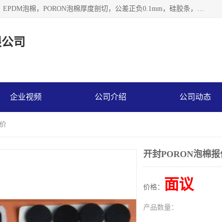
深圳市利源胶粘制品有限公司专业生产，井上泡棉，CR泡棉，EPDM泡棉，PORON泡棉厚度剖切，公差正负0.1mm，硅胶条，脚垫，异形一次成型，雕刻EVA海绵；包装材料:精密仪器、医疗器具、运输时缓冲、防震材料。建筑:住房装潢材料、房屋门窗密封；轻便、强韧性：轻便并且具有较强的韧性，良好的耐油性与耐溶剂性。隔热性：导热性低具有优越的保温性，具有的回弹性。
限公司
企业视频
公司介绍
公司动态
报价
开封PORON泡棉报
面议
价格：
产品数量：