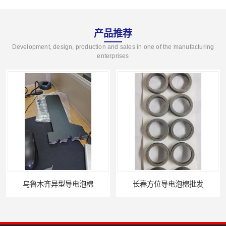
产品推荐
Development, design, production and sales in one of the manufacturing
enterprises
棉
长春方位导电泡棉批发