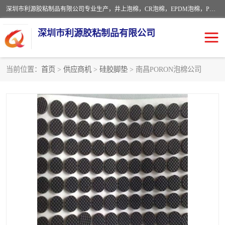
深圳市利源胶粘制品有限公司专业生产，井上泡棉，CR泡棉，EPDM泡棉，PORON泡棉厚度剖切，公差正负0.1mm，硅胶条，脚垫，异形一次成型，雕刻EVA海绵；包装材料:精密仪器、医疗器具、运输时缓冲、防震材料。建筑:住房装潢材料、房屋门窗密封；轻便、强韧性：轻便并且具有较强的韧性，良好的耐油性与耐溶剂性。隔热性：导热性低具有优越的保温性，具有的回弹性。
深圳市利源胶粘制品有限公司
当前位置：
首页
>
供应商机
>
硅胶脚垫
> 南昌PORON泡棉公司
CR橡胶
EPDM泡棉
PORON泡棉
防火海绵
EVA珍珠棉异形
硅胶脚垫
佛橡胶泡棉