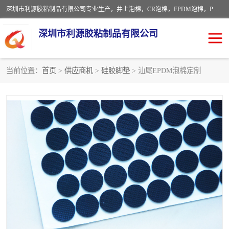
深圳市利源胶粘制品有限公司专业生产，井上泡棉，CR泡棉，EPDM泡棉，PORON泡棉厚度剖切，公差正负0.1mm，硅胶条，脚垫，异形一次成型，雕刻EVA海绵；包装材料:精密仪器、医疗器具、运输时缓冲、防震材料。建筑:住房装潢材料、房屋门窗密封；轻便、强韧性：轻便并且具有较强的韧性，良好的耐油性与耐溶剂性。隔热性：导热性低具有优越的保温性，具有的回弹性。
深圳市利源胶粘制品有限公司
当前位置：
首页
>
供应商机
>
硅胶脚垫
> 汕尾EPDM泡棉定制
CR橡胶
EPDM泡棉
PORON泡棉
防火海绵
EVA珍珠棉异形
硅胶脚垫
佛橡胶泡棉