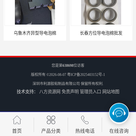
乌鲁木齐异型导电泡棉
长春方位导电泡棉批发
您是第
638698
位访客
版权所有 ©2026-08-07
粤ICP备2025403152号-1
深圳市利源胶粘制品有限公司
保留所有权利.
技术支持：
八方资源网
免责声明
管理员入口
网站地图
沈阳硅胶橡垫定制
银川亮面液态发泡硅胶垫片定制
首页
产品分类
热线电话
在线咨询