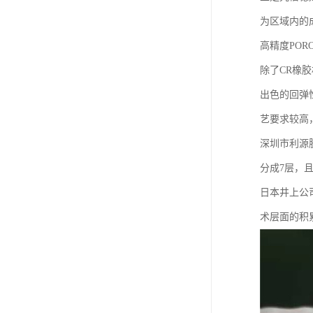
为区域内的
高精度PO
除了CR橡
出色的回弹
艺要求较高
深圳市利源
分成7层，
日本井上公
术层面的积