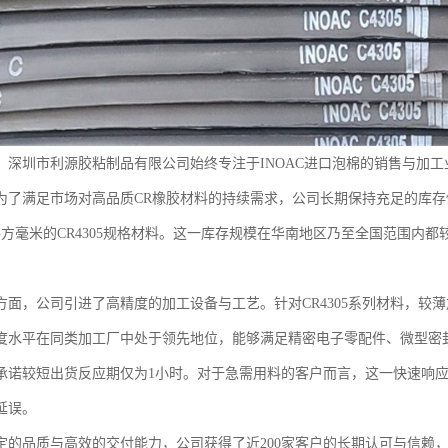
，深圳市利源胶粘制品有限公司始终专注于INOAC进口泡棉的销售与加工
为了满足市场对高品质CR橡胶材料的持续需求，公司长期保持充足的库存储
00平方毫米的CR4305规格材料。这一库存规模在华南地区乃至全国范围
面，公司引进了高精度的加工设备与工艺。针对CR4305系列材料，较薄加
度水平在同类加工厂中处于领先地位，能够满足精密电子零配件、微型密
承诺较短出货反应期仅为1小时。对于急需用料的客户而言，这一快速响
延误。
定的品质与高效的交付能力，公司获得了近200家客户的长期认可与信赖