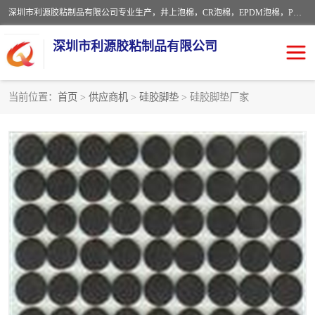
深圳市利源胶粘制品有限公司专业生产，井上泡棉，CR泡棉，EPDM泡棉，PORON泡棉厚度剖切，公差正负0.1mm，硅胶条，脚垫，异形一次成型，雕刻EVA海绵；包装材料:精密仪器、医疗器具、运输时缓冲、防震材料。建筑:住房装潢材料、房屋门窗密封；轻便、强韧性：轻便并且具有较强的韧性，良好的耐油性与耐溶剂性。隔热性：导热性低具有优越的保温性，具有的回弹性。
深圳市利源胶粘制品有限公司
当前位置：
首页
>
供应商机
>
硅胶脚垫
> 硅胶脚垫厂家
CR橡胶
EPDM泡棉
PORON泡棉
防火海绵
EVA珍珠棉异形
硅胶脚垫
佛橡胶泡棉