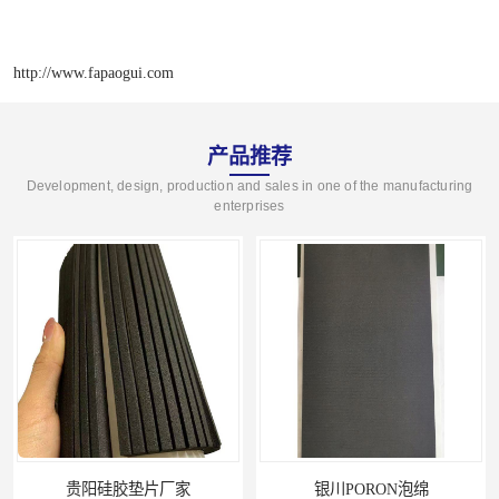
http://www.fapaogui.com
产品推荐
Development, design, production and sales in one of the manufacturing
enterprises
贵阳硅胶垫片厂家
银川PORON泡绵