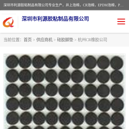
深圳市利源胶粘制品有限公司专业生产，井上泡棉，CR泡棉，EPDM泡棉，PORON泡棉厚度剖切，公差正负0.1mm，硅胶条，脚垫，异形一次成型，雕刻EVA海绵；包装材料:精密仪器、医疗器具、运输时缓冲、防震材料。建筑:住房装潢材料、房屋门窗密封；轻便、强韧性：轻便并且具有较强的韧性，良好的耐油性与耐溶剂性。隔热性：导热性低具有优越的保温性，具有的回弹性。
深圳市利源胶粘制品有限公司
当前位置：
首页
>
供应商机
>
硅胶脚垫
> 杭州CR橡胶公司
CR橡胶
EPDM泡棉
PORON泡棉
防火海绵
EVA珍珠棉异形
硅胶脚垫
佛橡胶泡棉