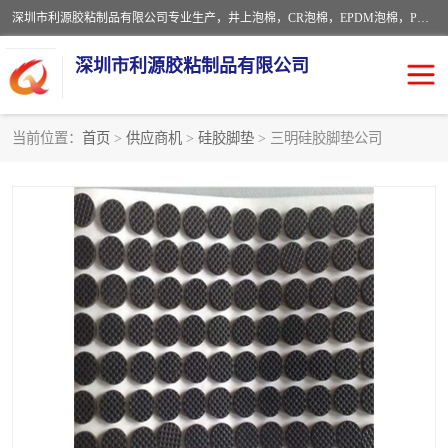
深圳市利源胶粘制品有限公司专业生产，井上泡棉，CR泡棉，EPDM泡棉，PORON泡棉厚度剖切，公差正负0.1mm，硅胶条，脚垫，异形一次成型，雕刻EVA海绵；包装材料:精密仪器、医疗器具、运输时缓冲、防震材料。建筑:住房装潢材料、房屋门窗密封；轻便、强韧性：轻便并且具有较强的韧性，良好的耐油性与耐溶剂性。隔热性：导热性低具有优越的保温性，具有的回弹性。
深圳市利源胶粘制品有限公司
当前位置：
首页
>
供应商机
>
硅胶脚垫
> 三明硅胶脚垫公司
CR橡胶
EPDM泡棉
PORON泡棉
防火海绵
EVA珍珠棉异形
硅胶脚垫
佛橡胶泡棉