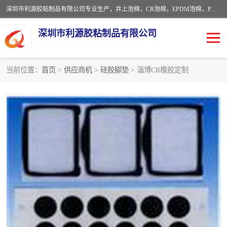
深圳市利源胶粘制品有限公司专业生产，井上泡棉，CR泡棉，EPDM泡棉，PORON泡棉厚度剖切，公差正负0.1mm，硅胶条，脚垫，异形一次成型，雕刻EVA海绵；包装材料:精密仪器、医疗器具、运输时缓冲、防震材料。建筑:住房装潢材料、房屋门窗密封；轻便、强韧性：轻便并且具有较强的韧性，良好的耐油性与耐溶剂性。隔热性：导热性低具有优越的保温性，具有的回弹性。
深圳市利源胶粘制品有限公司
当前位置：
首页
>
供应商机
>
硅胶脚垫
> 淄博CR橡胶定制
CR橡胶
EPDM泡棉
PORON泡棉
防火海绵
EVA珍珠棉异形
硅胶脚垫
佛橡胶泡棉