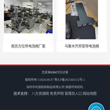
南京方位导电泡棉厂家
乌鲁木齐异型导电泡棉
您是第
638472
位访客
版权所有 ©2026-08-07
粤ICP备2025403152号-1
深圳市利源胶粘制品有限公司
保留所有权利.
技术支持：
八方资源网
免责声明
管理员入口
网站地图
长春方位导电泡棉批发
沈阳硅胶橡垫定制