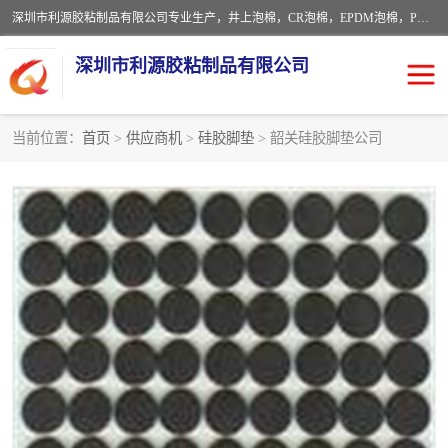
深圳市利源胶粘制品有限公司专业生产，井上泡棉，CR泡棉，EPDM泡棉，PORON泡棉厚度剖切，公差正负0.1mm，硅胶条，脚垫，异形一次成型，雕刻EVA海绵；包装材料:精密仪器、医疗器具、运输时缓冲、防震材料。建筑:住房装潢材料、房屋门窗密封；轻便、强韧性：轻便并且具有较强的韧性，良好的耐油性与耐溶剂性。隔热性：导热性低具有优越的保温性，具有的回弹性。
深圳市利源胶粘制品有限公司
当前位置：
首页
>
供应商机
>
硅胶脚垫
> 韶关硅胶脚垫公司
CR橡胶
EPDM泡棉
PORON泡棉
防火海绵
EVA珍珠棉异形
硅胶脚垫
佛橡胶泡棉