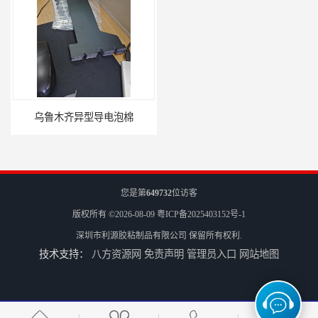
乌鲁木齐异型导电泡棉
长春方位导电泡棉批发
您是第
649732
位访客
版权所有 ©2026-08-09
粤ICP备2025403152号-1
深圳市利源胶粘制品有限公司
保留所有权利.
技术支持：
八方资源网
免责声明
管理员入口
网站地图
沈阳硅胶橡垫定制
银川亮面液态发泡硅胶垫片定制