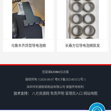
乌鲁木齐异型导电泡棉
长春方位导电泡棉批发
您是第
635901
位访客
版权所有 ©2026-08-07
粤ICP备2025403152号-1
深圳市利源胶粘制品有限公司
保留所有权利.
技术支持：
八方资源网
免责声明
管理员入口
网站地图
沈阳硅胶橡垫定制
银川亮面液态发泡硅胶垫片定制