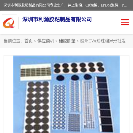
深圳市利源胶粘制品有限公司专业生产，井上泡棉，CR泡棉，EPDM泡棉，PORON泡棉厚度剖切，公差正负0.1mm，硅胶条，脚垫，异形一次成型，雕刻EVA海绵；包装材料:精密仪器、医疗器具、运输时缓冲、防震材料。建筑:住房装潢材料、房屋门窗密封；轻便、强韧性：轻便并且具有较强的韧性，良好的耐油性与耐溶剂性。隔热性：导热性低具有优越的保温性，具有的回弹性。
深圳市利源胶粘制品有限公司
当前位置：
首页
>
供应商机
>
硅胶脚垫
> 赣州EVA珍珠棉异形批发
CR橡胶
EPDM泡棉
PORON泡棉
防火海绵
EVA珍珠棉异形
硅胶脚垫
佛橡胶泡棉