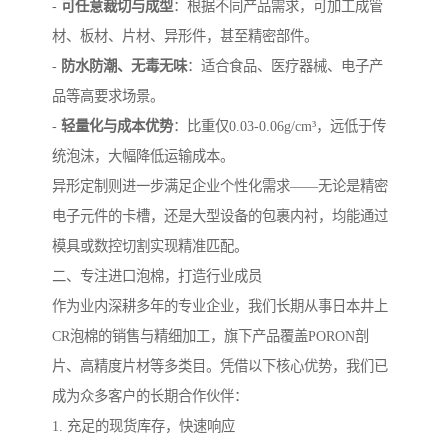
-
可任意裁切与成型
：根据不同产品需求，可加工成管
材、板材、片材、异形件，甚至精密部件。
-
防水防潮、无毒无味
：适合食品、医疗器械、电子产
品等高要求场景。
-
轻量化与成本优势
：比重仅0.03-0.06g/cm³，远低于传
统泡沫，大幅降低运输成本。
异形定制则进一步满足企业个性化需求——无论是精密
电子元件的卡槽，还是大型设备的包裹内衬，均能通过
模具或数控切割实现精准匹配。
二、专注进口泡棉，打造行业成员
作为业内深耕多年的专业企业，我们长期从事日本井上
CR泡棉的销售与精细加工，旗下产品覆盖PORON剖
片、高精度片材等多类目。凭借以下核心优势，我们已
成为众多客户的长期合作伙伴：
1. 充足的现货库存，快速响应