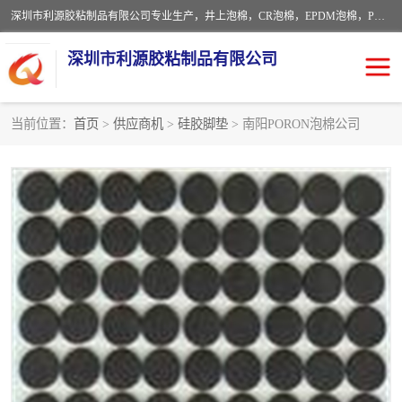
深圳市利源胶粘制品有限公司专业生产，井上泡棉，CR泡棉，EPDM泡棉，PORON泡棉厚度剖切，公差正负0.1mm，硅胶条，脚垫，异形一次成型，雕刻EVA海绵；包装材料:精密仪器、医疗器具、运输时缓冲、防震材料。建筑:住房装潢材料、房屋门窗密封；轻便、强韧性：轻便并且具有较强的韧性，良好的耐油性与耐溶剂性。隔热性：导热性低具有优越的保温性，具有的回弹性。
深圳市利源胶粘制品有限公司
当前位置：
首页
>
供应商机
>
硅胶脚垫
> 南阳PORON泡棉公司
CR橡胶
EPDM泡棉
PORON泡棉
防火海绵
EVA珍珠棉异形
硅胶脚垫
佛橡胶泡棉