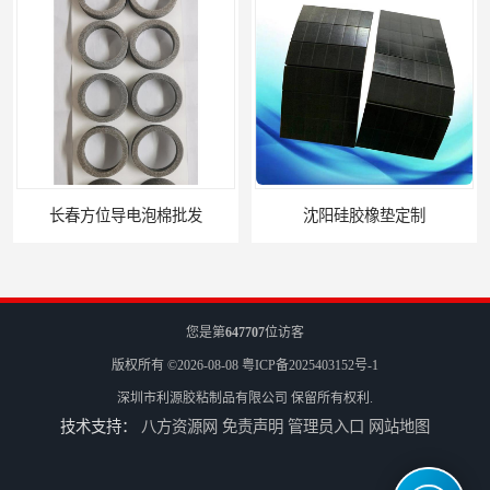
沈阳硅胶橡垫定制
银川亮面液态发泡硅胶垫片定制
您是第
647707
位访客
版权所有 ©2026-08-08
粤ICP备2025403152号-1
深圳市利源胶粘制品有限公司
保留所有权利.
技术支持：
八方资源网
免责声明
管理员入口
网站地图